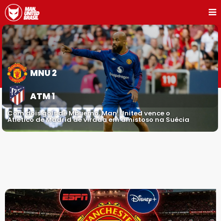
MNU 2
ATM 1
Com dois gols de Mbuemo, Man. United vence o
Atletico de Madrid de virada em amistoso na Suécia