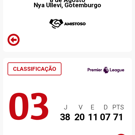
8 de Agosto
Nya Ullevi, Gotemburgo
CLASSIFICAÇÃO
03
J
V
E
D
PTS
38
20
11
07
71