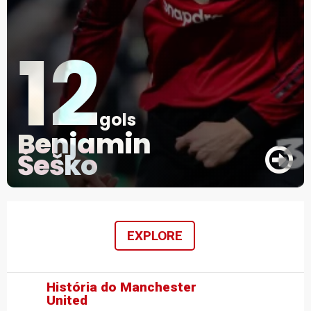
12
gols
Benjamin
Šeško
EXPLORE
História do Manchester
United