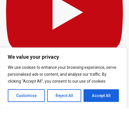
We value your privacy
We use cookies to enhance your browsing experience, serve
Inscreva-se no canal
personalised ads or content, and analyse our traffic. By
clicking "Accept All", you consent to our use of cookies.
EXPLORE
Customise
Reject All
Accept All
História do Manchester
United
História do Old Trafford