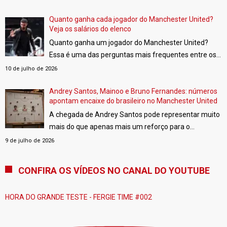
League e também disputarão a FA Cup e a Copa da
Liga Inglesa.
Quanto ganha cada jogador do Manchester United?
[…]
Veja os salários do elenco
Quanto ganha um jogador do Manchester United?
Essa é uma das perguntas mais frequentes entre os
torcedores. Embora o clube não divulgue oficialmente
10 de julho de 2026
os vencimentos de seus atletas, plataformas
especializadas fazem estimativas com base em
Andrey Santos, Mainoo e Bruno Fernandes: números
apontam encaixe do brasileiro no Manchester United
documentos públicos, demonstrações financeiras e
A chegada de Andrey Santos pode representar muito
informações de mercado.
[…]
mais do que apenas mais um reforço para o
Manchester United. Os dados da DataMB indicam que
9 de julho de 2026
o brasileiro possui características que complementam
quase perfeitamente Kobbie Mainoo e Bruno
CONFIRA OS VÍDEOS NO CANAL DO YOUTUBE
Fernandes, formando um trio de meio-campo
extremamente equilibrado.
[…]
HORA DO GRANDE TESTE - FERGIE TIME #002