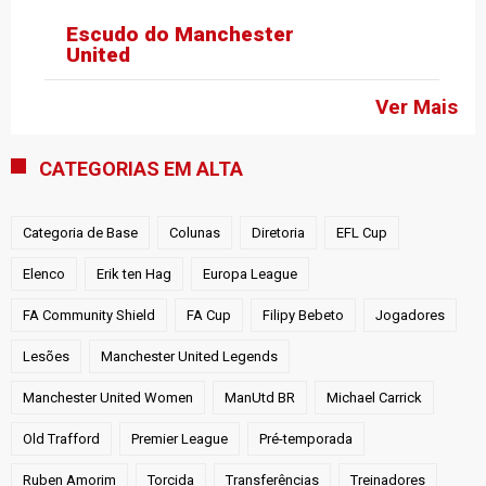
Escudo do Manchester
United
Ver Mais
CATEGORIAS EM ALTA
Categoria de Base
Colunas
Diretoria
EFL Cup
Elenco
Erik ten Hag
Europa League
FA Community Shield
FA Cup
Filipy Bebeto
Jogadores
Lesões
Manchester United Legends
Manchester United Women
ManUtd BR
Michael Carrick
Old Trafford
Premier League
Pré-temporada
Ruben Amorim
Torcida
Transferências
Treinadores