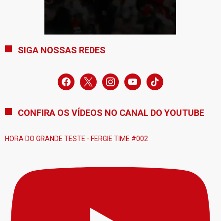
SIGA NOSSAS REDES
facebook
x
instagram
youtube
tiktok
CONFIRA OS VÍDEOS NO CANAL DO YOUTUBE
HORA DO GRANDE TESTE - FERGIE TIME #002