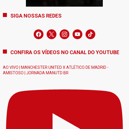
SIGA NOSSAS REDES
facebook
x
instagram
youtube
tiktok
CONFIRA OS VÍDEOS NO CANAL DO YOUTUBE
AO VIVO | MANCHESTER UNITED X ATLÉTICO DE MADRID -
AMISTOSO | JORNADA MANUTD BR