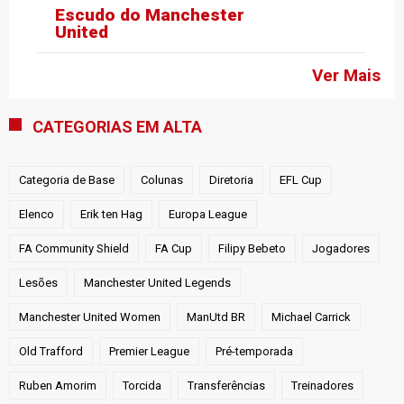
Escudo do Manchester
United
Ver Mais
CATEGORIAS EM ALTA
Categoria de Base
Colunas
Diretoria
EFL Cup
Elenco
Erik ten Hag
Europa League
FA Community Shield
FA Cup
Filipy Bebeto
Jogadores
Lesões
Manchester United Legends
Manchester United Women
ManUtd BR
Michael Carrick
Old Trafford
Premier League
Pré-temporada
Ruben Amorim
Torcida
Transferências
Treinadores