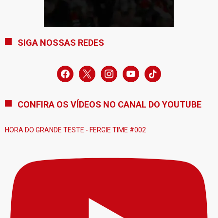
SIGA NOSSAS REDES
facebook
x
instagram
youtube
tiktok
CONFIRA OS VÍDEOS NO CANAL DO YOUTUBE
HORA DO GRANDE TESTE - FERGIE TIME #002