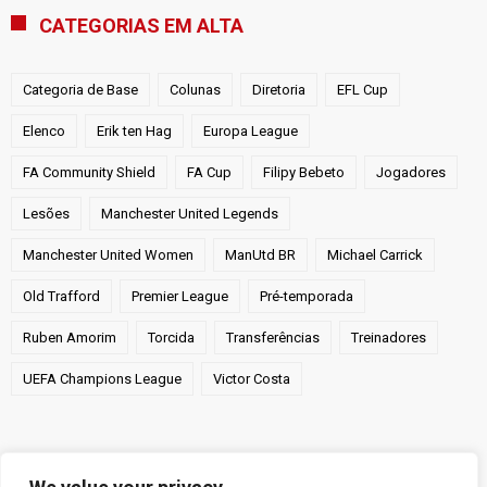
CATEGORIAS EM ALTA
Categoria de Base
Colunas
Diretoria
EFL Cup
Elenco
Erik ten Hag
Europa League
FA Community Shield
FA Cup
Filipy Bebeto
Jogadores
Lesões
Manchester United Legends
Manchester United Women
ManUtd BR
Michael Carrick
Old Trafford
Premier League
Pré-temporada
Ruben Amorim
Torcida
Transferências
Treinadores
UEFA Champions League
Victor Costa