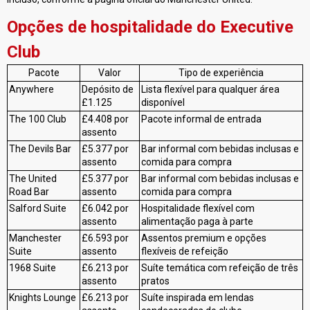
Opções de hospitalidade do Executive
Club
Pacote
Valor
Tipo de experiência
Anywhere
Depósito de
Lista flexível para qualquer área
£1.125
disponível
The 100 Club
£4.408 por
Pacote informal de entrada
assento
The Devils Bar
£5.377 por
Bar informal com bebidas inclusas e
assento
comida para compra
The United
£5.377 por
Bar informal com bebidas inclusas e
Road Bar
assento
comida para compra
Salford Suite
£6.042 por
Hospitalidade flexível com
assento
alimentação paga à parte
Manchester
£6.593 por
Assentos premium e opções
Suite
assento
flexíveis de refeição
1968 Suite
£6.213 por
Suíte temática com refeição de três
assento
pratos
Knights Lounge
£6.213 por
Suíte inspirada em lendas