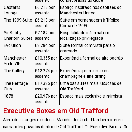
assento
condecoradas do clube
Captains
£6.213 por
Espaço inspirado nos capitães do
Lounge
assento
Manchester United
The 1999 Suite
£6.213 por
Suíte em homenagem à Tríplice
assento
Coroa de 1999
Sir Bobby
£7.182 por
Hospitalidade informal em
Charlton Suites
assento
localização privilegiada
Evolution
£8.284 por
Suíte formal com vista para o
assento
gramado
Manchester
£10.355 por
Experiência formal de alto padrão
Suite VIP
assento
The Gallery
£12.274 por
Experiência premium com
assento
champagne e fine dining
The Heritage
£17.385 por
Uma das suítes mais luxuosas de
Club
assento
Old Trafford
1878
£20.976 por
Espaço mais exclusivo e intimista
assento
Executive Boxes em Old Trafford
Além dos lounges e suítes, o Manchester United também oferece
camarotes privados dentro de Old Trafford. Os Executive Boxes são