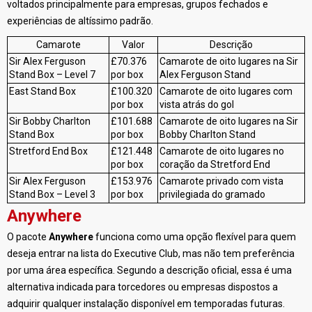
voltados principalmente para empresas, grupos fechados e
experiências de altíssimo padrão.
Camarote
Valor
Descrição
Sir Alex Ferguson
£70.376
Camarote de oito lugares na Sir
Stand Box – Level 7
por box
Alex Ferguson Stand
East Stand Box
£100.320
Camarote de oito lugares com
por box
vista atrás do gol
Sir Bobby Charlton
£101.688
Camarote de oito lugares na Sir
Stand Box
por box
Bobby Charlton Stand
Stretford End Box
£121.448
Camarote de oito lugares no
por box
coração da Stretford End
Sir Alex Ferguson
£153.976
Camarote privado com vista
Stand Box – Level 3
por box
privilegiada do gramado
Anywhere
O pacote
Anywhere
funciona como uma opção flexível para quem
deseja entrar na lista do Executive Club, mas não tem preferência
por uma área específica. Segundo a descrição oficial, essa é uma
alternativa indicada para torcedores ou empresas dispostos a
adquirir qualquer instalação disponível em temporadas futuras.