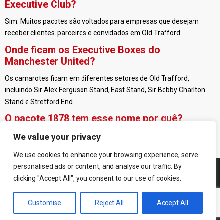
Executive Club?
Sim. Muitos pacotes são voltados para empresas que desejam
receber clientes, parceiros e convidados em Old Trafford.
Onde ficam os Executive Boxes do
Manchester United?
Os camarotes ficam em diferentes setores de Old Trafford,
incluindo Sir Alex Ferguson Stand, East Stand, Sir Bobby Charlton
Stand e Stretford End.
O pacote 1878 tem esse nome por quê?
O nome 1878 faz referência ao ano de fundação do clube, quando
We value your privacy
o Manchester United ainda se chamava Newton Heath.
We use cookies to enhance your browsing experience, serve
personalised ads or content, and analyse our traffic. By
clicking "Accept All", you consent to our use of cookies.
© 2005-2026 Manchester United Brasil | Todos os direitos
reservados.
Customise
Reject All
Accept All