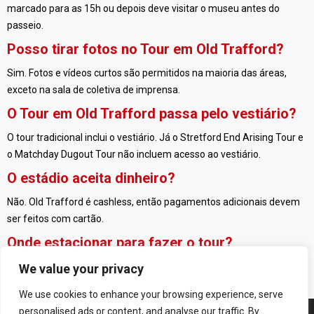
marcado para as 15h ou depois deve visitar o museu antes do
passeio.
Posso tirar fotos no Tour em Old Trafford?
Sim. Fotos e vídeos curtos são permitidos na maioria das áreas,
exceto na sala de coletiva de imprensa.
O Tour em Old Trafford passa pelo vestiário?
O tour tradicional inclui o vestiário. Já o Stretford End Arising Tour e
o Matchday Dugout Tour não incluem acesso ao vestiário.
O estádio aceita dinheiro?
Não. Old Trafford é cashless, então pagamentos adicionais devem
ser feitos com cartão.
Onde estacionar para fazer o tour?
O estacionamento gratuito fica no car park E2. O código postal
We value your privacy
recomendado para navegação é M16 0SZ.
We use cookies to enhance your browsing experience, serve
personalised ads or content, and analyse our traffic. By