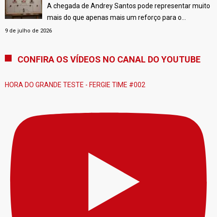
A chegada de Andrey Santos pode representar muito
informações de mercado.
[…]
mais do que apenas mais um reforço para o
Manchester United. Os dados da DataMB indicam que
9 de julho de 2026
o brasileiro possui características que complementam
quase perfeitamente Kobbie Mainoo e Bruno
CONFIRA OS VÍDEOS NO CANAL DO YOUTUBE
Fernandes, formando um trio de meio-campo
extremamente equilibrado.
[…]
HORA DO GRANDE TESTE - FERGIE TIME #002