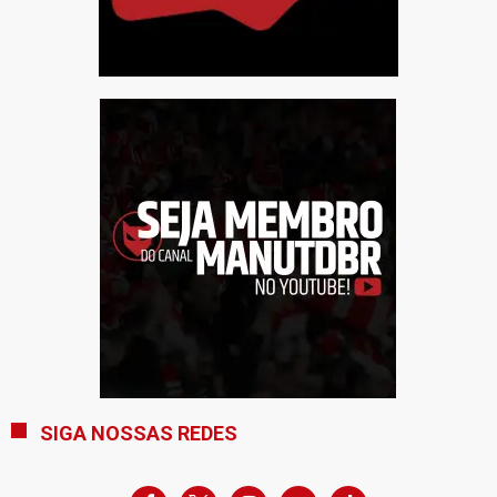
SIGA NOSSAS REDES
facebook
x
instagram
youtube-
tiktok