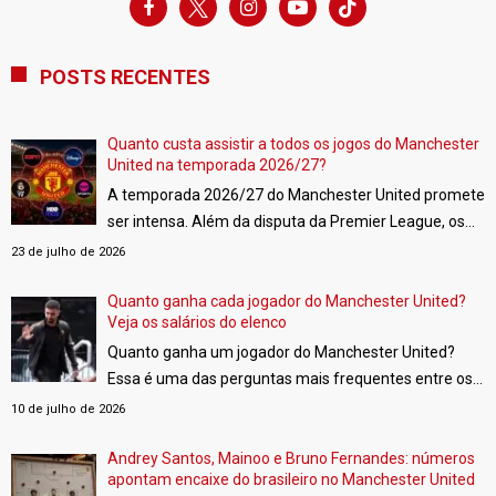
play
POSTS RECENTES
Quanto custa assistir a todos os jogos do Manchester
United na temporada 2026/27?
A temporada 2026/27 do Manchester United promete
ser intensa. Além da disputa da Premier League, os
Red Devils estarão de volta à UEFA Champions
23 de julho de 2026
League e também disputarão a FA Cup e a Copa da
Liga Inglesa.
Quanto ganha cada jogador do Manchester United?
[…]
Veja os salários do elenco
Quanto ganha um jogador do Manchester United?
Essa é uma das perguntas mais frequentes entre os
torcedores. Embora o clube não divulgue oficialmente
10 de julho de 2026
os vencimentos de seus atletas, plataformas
especializadas fazem estimativas com base em
Andrey Santos, Mainoo e Bruno Fernandes: números
apontam encaixe do brasileiro no Manchester United
documentos públicos, demonstrações financeiras e