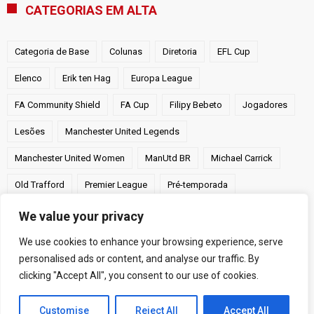
CATEGORIAS EM ALTA
Categoria de Base
Colunas
Diretoria
EFL Cup
Elenco
Erik ten Hag
Europa League
FA Community Shield
FA Cup
Filipy Bebeto
Jogadores
Lesões
Manchester United Legends
Manchester United Women
ManUtd BR
Michael Carrick
Old Trafford
Premier League
Pré-temporada
Ruben Amorim
Torcida
Transferências
Treinadores
We value your privacy
UEFA Champions League
Victor Costa
We use cookies to enhance your browsing experience, serve
personalised ads or content, and analyse our traffic. By
clicking "Accept All", you consent to our use of cookies.
Customise
Reject All
Accept All