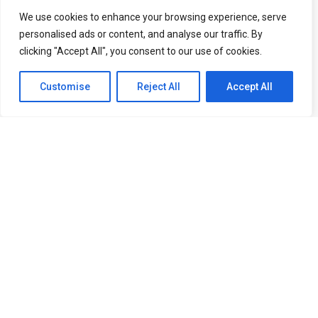
We use cookies to enhance your browsing experience, serve
personalised ads or content, and analyse our traffic. By
clicking "Accept All", you consent to our use of cookies.
AO VIVO | MANCHESTER UNITED X PSG - AMISTOSO | JORNADA
Customise
Reject All
Accept All
MANUTD BR