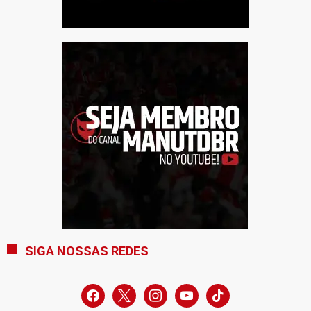
SIGA NOSSAS REDES
facebook
x
instagram
youtube
tiktok