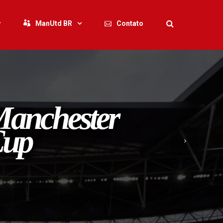
ManUtd BR
Contato
Manchester
Cup