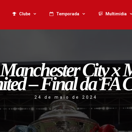
Clube
Temporada
Multimídia
 Manchester City x 
ited – Final da FA 
24 de maio de 2024