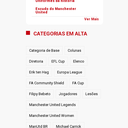
Uniformes da história
Escudo do Manchester
United
Ver Mais
CATEGORIAS EM ALTA
Categoria de Base
Colunas
Diretoria
EFL Cup
Elenco
Erik ten Hag
Europa League
FA Community Shield
FA Cup
Filipy Bebeto
Jogadores
Lesões
Manchester United Legends
Manchester United Women
ManUtd BR
Michael Carrick