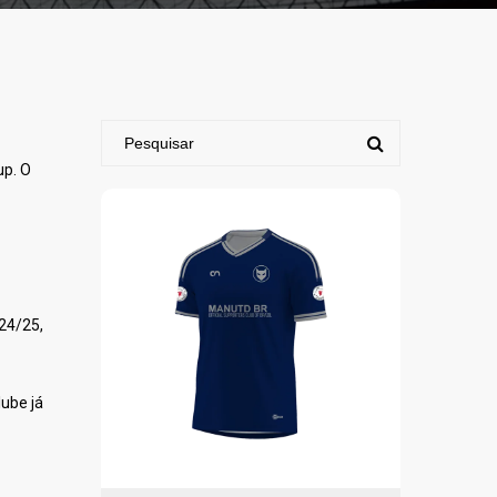
up. O
24/25,
lube já