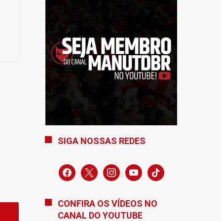
SIGA NOSSAS REDES
facebook
x
instagram
youtube
tiktok
CONFIRA OS VÍDEOS NO
CANAL DO YOUTUBE