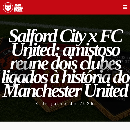
Salford City x FC
United: amistoso
reúne dois clubes
ligados à história do
Manchester United
8 de julho de 2026