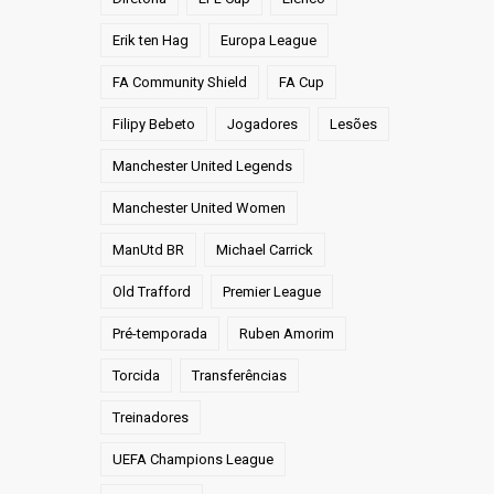
Erik ten Hag
Europa League
FA Community Shield
FA Cup
Filipy Bebeto
Jogadores
Lesões
Manchester United Legends
Manchester United Women
ManUtd BR
Michael Carrick
Old Trafford
Premier League
Pré-temporada
Ruben Amorim
Torcida
Transferências
Treinadores
UEFA Champions League