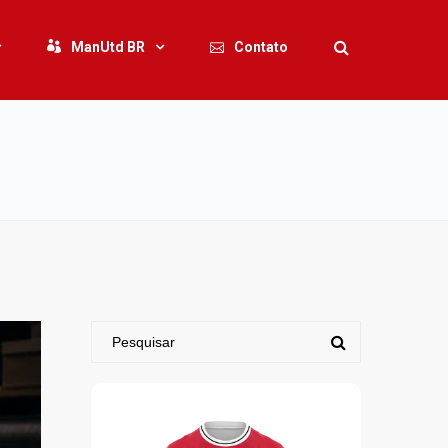
ManUtd BR
Contato