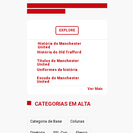
Inscreva-se no canal
EXPLORE
História do Manchester
United
História do Old Trafford
Títulos do Manchester
United
Uniformes da história
Escudo do Manchester
United
Ver Mais
CATEGORIAS EM ALTA
Categoria de Base
Colunas
Diretoria
EFL Cup
Elenco