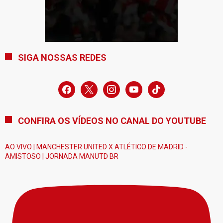
SIGA NOSSAS REDES
facebook
x
instagram
youtube
tiktok
CONFIRA OS VÍDEOS NO CANAL DO YOUTUBE
AO VIVO | MANCHESTER UNITED X ATLÉTICO DE MADRID -
AMISTOSO | JORNADA MANUTD BR