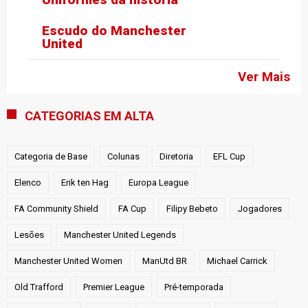
Escudo do Manchester
United
Ver Mais
CATEGORIAS EM ALTA
Categoria de Base
Colunas
Diretoria
EFL Cup
Elenco
Erik ten Hag
Europa League
FA Community Shield
FA Cup
Filipy Bebeto
Jogadores
Lesões
Manchester United Legends
Manchester United Women
ManUtd BR
Michael Carrick
Old Trafford
Premier League
Pré-temporada