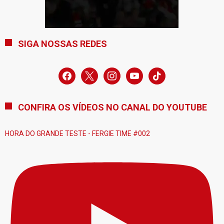
SIGA NOSSAS REDES
facebook
x
instagram
youtube
tiktok
CONFIRA OS VÍDEOS NO CANAL DO YOUTUBE
HORA DO GRANDE TESTE - FERGIE TIME #002