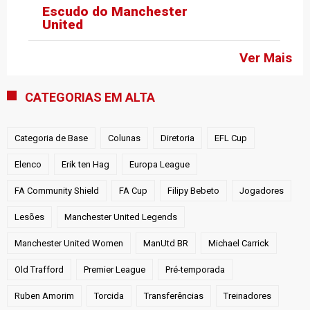
Escudo do Manchester
United
Ver Mais
CATEGORIAS EM ALTA
Categoria de Base
Colunas
Diretoria
EFL Cup
Elenco
Erik ten Hag
Europa League
FA Community Shield
FA Cup
Filipy Bebeto
Jogadores
Lesões
Manchester United Legends
Manchester United Women
ManUtd BR
Michael Carrick
Old Trafford
Premier League
Pré-temporada
Ruben Amorim
Torcida
Transferências
Treinadores