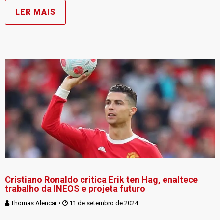
LER MAIS
Cristiano Ronaldo critica Erik ten Hag, enaltece
trabalho da INEOS e projeta futuro
Thomas Alencar
 • 
 11 de setembro de 2024