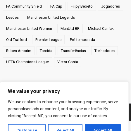
FA Community Shield
FA Cup
Filipy Bebeto
Jogadores
Lesões
Manchester United Legends
Manchester United Women
ManUtd BR
Michael Carrick
Old Trafford
Premier League
Pré-temporada
Ruben Amorim
Torcida
Transferências
Treinadores
UEFA Champions League
Victor Costa
We value your privacy
We use cookies to enhance your browsing experience, serve
personalised ads or content, and analyse our traffic. By
clicking "Accept All", you consent to our use of cookies.
© 2005-2026 Manchester United Brasil | Todos os direitos
reservados.
Customise
Reject All
Accept All