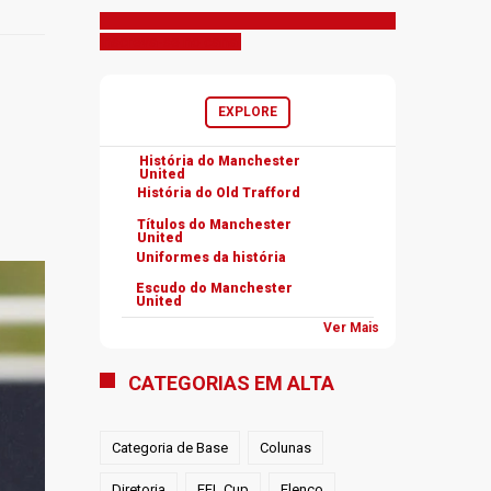
Inscreva-se no canal
EXPLORE
História do Manchester
United
História do Old Trafford
Títulos do Manchester
United
Uniformes da história
Escudo do Manchester
United
Ver Mais
CATEGORIAS EM ALTA
Categoria de Base
Colunas
Diretoria
EFL Cup
Elenco