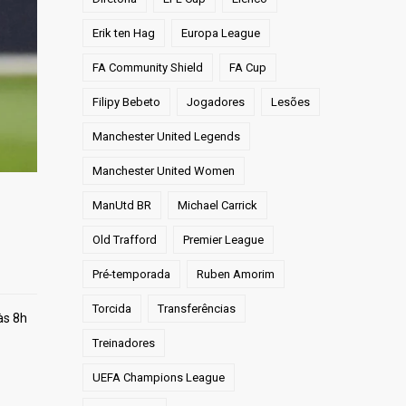
Erik ten Hag
Europa League
FA Community Shield
FA Cup
Filipy Bebeto
Jogadores
Lesões
Manchester United Legends
Manchester United Women
ManUtd BR
Michael Carrick
Old Trafford
Premier League
Pré-temporada
Ruben Amorim
Torcida
Transferências
às 8h
Treinadores
UEFA Champions League