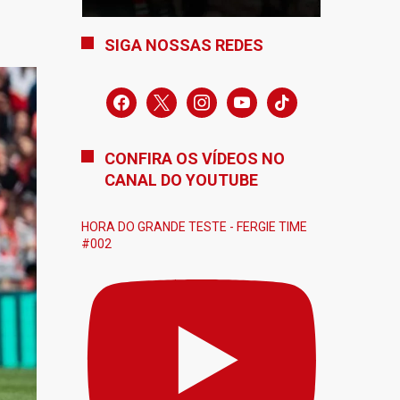
SIGA NOSSAS REDES
facebook
x
instagram
youtube
tiktok
CONFIRA OS VÍDEOS NO
CANAL DO YOUTUBE
HORA DO GRANDE TESTE - FERGIE TIME
#002