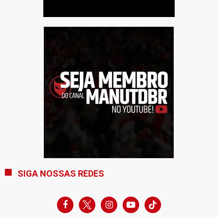
SIGA NOSSAS REDES
facebook
x
instagram
youtube-
tiktok
play