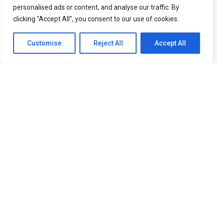
personalised ads or content, and analyse our traffic. By
clicking "Accept All", you consent to our use of cookies.
AO VIVO | MANCHESTER UNITED X ATLÉTICO DE MADRID -
Customise
Reject All
Accept All
AMISTOSO | JORNADA MANUTD BR