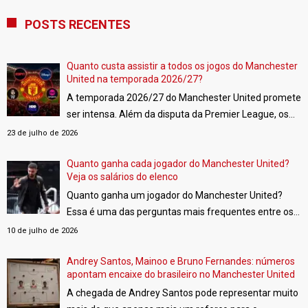
POSTS RECENTES
Quanto custa assistir a todos os jogos do Manchester
United na temporada 2026/27?
A temporada 2026/27 do Manchester United promete
ser intensa. Além da disputa da Premier League, os
Red Devils estarão de volta à UEFA Champions
23 de julho de 2026
League e também disputarão a FA Cup e a Copa da
Liga Inglesa.
Quanto ganha cada jogador do Manchester United?
[…]
Veja os salários do elenco
Quanto ganha um jogador do Manchester United?
Essa é uma das perguntas mais frequentes entre os
torcedores. Embora o clube não divulgue oficialmente
10 de julho de 2026
os vencimentos de seus atletas, plataformas
especializadas fazem estimativas com base em
Andrey Santos, Mainoo e Bruno Fernandes: números
apontam encaixe do brasileiro no Manchester United
documentos públicos, demonstrações financeiras e
A chegada de Andrey Santos pode representar muito
informações de mercado.
[…]