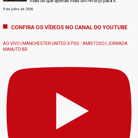
mais do que apenas mais um reforço para o
Manchester United. Os dados da DataMB indicam que
9 de julho de 2026
o brasileiro possui características que complementam
quase perfeitamente Kobbie Mainoo e Bruno
CONFIRA OS VÍDEOS NO CANAL DO YOUTUBE
Fernandes, formando um trio de meio-campo
extremamente equilibrado.
[…]
AO VIVO | MANCHESTER UNITED X PSG - AMISTOSO | JORNADA
MANUTD BR