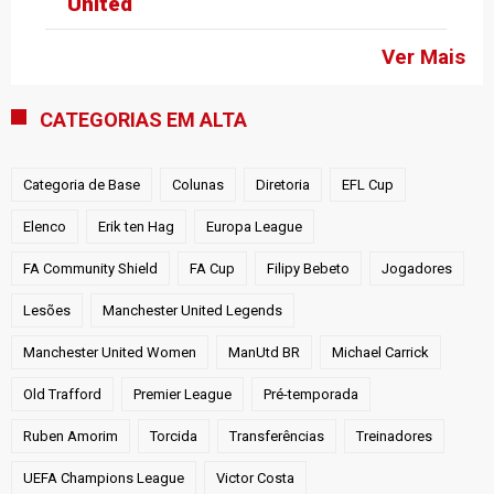
United
Ver Mais
CATEGORIAS EM ALTA
Categoria de Base
Colunas
Diretoria
EFL Cup
Elenco
Erik ten Hag
Europa League
FA Community Shield
FA Cup
Filipy Bebeto
Jogadores
Lesões
Manchester United Legends
Manchester United Women
ManUtd BR
Michael Carrick
Old Trafford
Premier League
Pré-temporada
Ruben Amorim
Torcida
Transferências
Treinadores
UEFA Champions League
Victor Costa