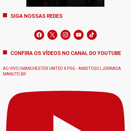
SIGA NOSSAS REDES
facebook
x
instagram
youtube
tiktok
CONFIRA OS VÍDEOS NO CANAL DO YOUTUBE
AO VIVO | MANCHESTER UNITED X PSG - AMISTOSO | JORNADA
MANUTD BR