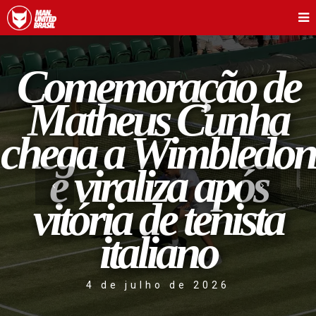
Comemoração de
Matheus Cunha
chega a Wimbledon
e viraliza após
vitória de tenista
italiano
4 de julho de 2026