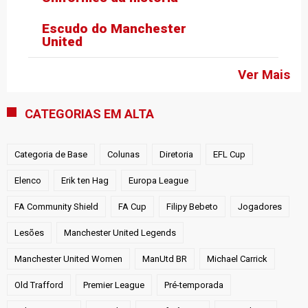
Escudo do Manchester
United
Ver Mais
CATEGORIAS EM ALTA
Categoria de Base
Colunas
Diretoria
EFL Cup
Elenco
Erik ten Hag
Europa League
FA Community Shield
FA Cup
Filipy Bebeto
Jogadores
Lesões
Manchester United Legends
Manchester United Women
ManUtd BR
Michael Carrick
Old Trafford
Premier League
Pré-temporada