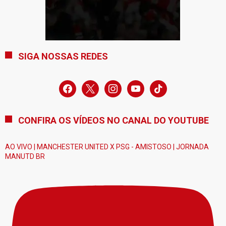
SIGA NOSSAS REDES
facebook
x
instagram
youtube
tiktok
CONFIRA OS VÍDEOS NO CANAL DO YOUTUBE
AO VIVO | MANCHESTER UNITED X PSG - AMISTOSO | JORNADA
MANUTD BR