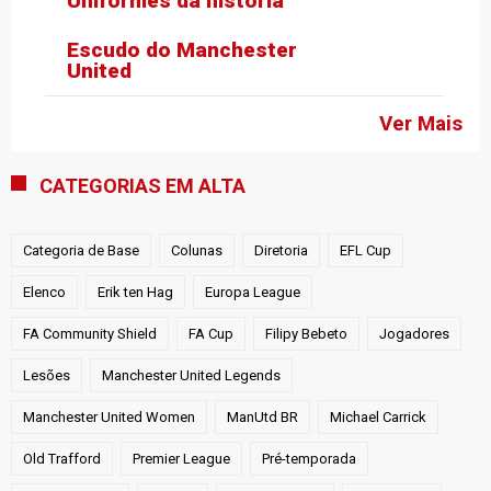
Uniformes da história
Escudo do Manchester
United
Ver Mais
CATEGORIAS EM ALTA
Categoria de Base
Colunas
Diretoria
EFL Cup
Elenco
Erik ten Hag
Europa League
FA Community Shield
FA Cup
Filipy Bebeto
Jogadores
Lesões
Manchester United Legends
Manchester United Women
ManUtd BR
Michael Carrick
Old Trafford
Premier League
Pré-temporada