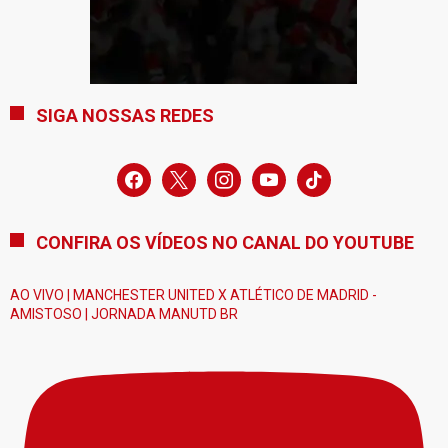
SIGA NOSSAS REDES
facebook
x
instagram
youtube
tiktok
CONFIRA OS VÍDEOS NO CANAL DO YOUTUBE
AO VIVO | MANCHESTER UNITED X ATLÉTICO DE MADRID -
AMISTOSO | JORNADA MANUTD BR