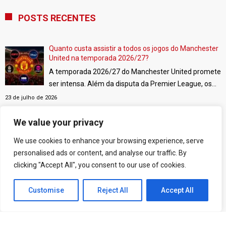
POSTS RECENTES
Quanto custa assistir a todos os jogos do Manchester
United na temporada 2026/27?
A temporada 2026/27 do Manchester United promete
ser intensa. Além da disputa da Premier League, os
Red Devils estarão de volta à UEFA Champions
23 de julho de 2026
League e também disputarão a FA Cup e a Copa da
Liga Inglesa.
Quanto ganha cada jogador do Manchester United?
[…]
We value your privacy
Veja os salários do elenco
We use cookies to enhance your browsing experience, serve
Quanto ganha um jogador do Manchester United?
personalised ads or content, and analyse our traffic. By
Essa é uma das perguntas mais frequentes entre os
clicking "Accept All", you consent to our use of cookies.
torcedores. Embora o clube não divulgue oficialmente
10 de julho de 2026
os vencimentos de seus atletas, plataformas
Customise
Reject All
Accept All
especializadas fazem estimativas com base em
Andrey Santos, Mainoo e Bruno Fernandes: números
apontam encaixe do brasileiro no Manchester United
documentos públicos, demonstrações financeiras e
A chegada de Andrey Santos pode representar muito
informações de mercado.
[…]