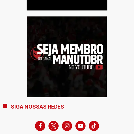
SIGA NOSSAS REDES
facebook
x
instagram
youtube-
tiktok
play