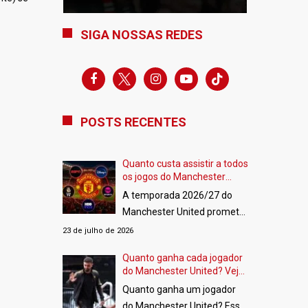
SIGA NOSSAS REDES
facebook
x
instagram
youtube-
tiktok
play
POSTS RECENTES
Quanto custa assistir a todos
os jogos do Manchester
United na temporada
A temporada 2026/27 do
2026/27?
Manchester United promete
ser intensa. Além da disputa
23 de julho de 2026
da Premier League, os Red
Quanto ganha cada jogador
Devils estarão de volta à
do Manchester United? Veja
UEFA Champions League e
os salários do elenco
Quanto ganha um jogador
também disputarão a FA
do Manchester United? Essa