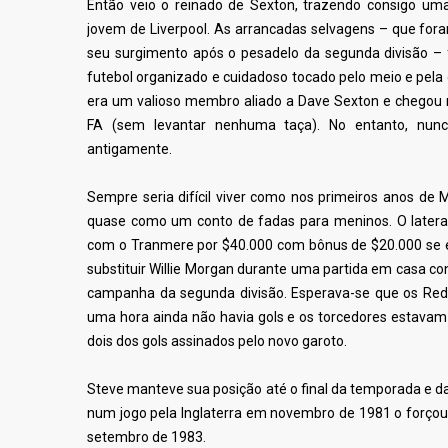
Então veio o reinado de Sexton, trazendo consigo um
jovem de Liverpool. As arrancadas selvagens – que for
seu surgimento após o pesadelo da segunda divisão –
futebol organizado e cuidadoso tocado pelo meio e pela 
era um valioso membro aliado a Dave Sexton e chegou m
FA
(sem levantar nenhuma taça)
. No entanto, nun
antigamente.
Sempre seria difícil viver como nos primeiros anos de 
quase como um conto de fadas para meninos. O lateral
com o Tranmere por $40.000 com bônus de $20.000 se ele
substituir Willie Morgan durante uma partida em casa cont
campanha da segunda divisão. Esperava-se que os Re
uma hora ainda não havia gols e os torcedores estavam
dois dos gols assinados pelo novo garoto.
Steve manteve sua posição até o final da temporada e dal
num jogo pela Inglaterra em novembro de 1981 o forçou 
setembro de 1983.