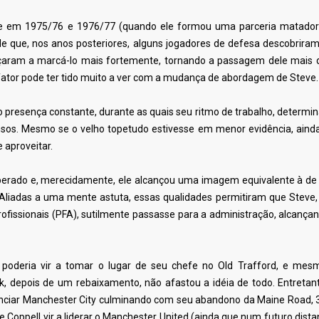
nte em 1975/76 e 1976/77
(quando ele formou uma parceria matado
o de que, nos anos posteriores, alguns jogadores de defesa descobrir
aram a marcá-lo mais fortemente, tornando a passagem dele mais dif
e fator pode ter tido muito a ver com a mudança de abordagem de Steve.
 presença constante, durante as quais seu ritmo de trabalho, determi
nsos. Mesmo se o velho topetudo estivesse em menor evidência, aind
 aproveitar.
sperado e, merecidamente, ele alcançou uma imagem equivalente à de
. Aliadas a uma mente astuta, essas qualidades permitiram que Steve,
rofissionais
(PFA)
, sutilmente passasse para a administração, alcanç
le poderia vir a tomar o lugar de seu chefe no Old Trafford, e mes
 depois de um rebaixamento, não afastou a idéia de todo. Entretan
enciar Manchester City culminando com seu abandono da Maine Road, 
 Coppell vir a liderar o Manchester United
(ainda que num futuro dista