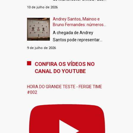
Cup e a Copa da Liga Inglesa.
é uma das perguntas mais
10 de julho de 2026
[…]
frequentes entre os
Andrey Santos, Mainoo e
torcedores. Embora o clube
Bruno Fernandes: números
não divulgue oficialmente os
apontam encaixe do
A chegada de Andrey
vencimentos de seus
brasileiro no Manchester
Santos pode representar
United
atletas, plataformas
muito mais do que apenas
9 de julho de 2026
especializadas fazem
mais um reforço para o
estimativas com base em
Manchester United. Os
CONFIRA OS VÍDEOS NO
documentos públicos,
dados da DataMB indicam
CANAL DO YOUTUBE
demonstrações financeiras
que o brasileiro possui
e informações de mercado.
características que
[…]
HORA DO GRANDE TESTE - FERGIE TIME
complementam quase
#002
perfeitamente Kobbie
Mainoo e Bruno Fernandes,
formando um trio de meio-
campo extremamente
equilibrado.
[…]