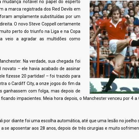
a mudança notável no papel do esperto
am a marca registrada dos Red Devils em
 foram amplamente substituídas por um
direita. O novo Steve Coppell certamente
uito perto do triunfo na Liga e na Copa
ca veio a agradar as multidões como
Manchester. Na verdade, sua chegada foi
 novato – ele havia acabado de assinar
 fizesse 20 partidas! – foi trazido para
ra o Cardiff City, a onze jogos do fim da
ds ganhassem com folga, mas depois de
 ficando impacientes. Meia hora depois, o Manchester venceu por 4 a
i por diante foi uma escolha automática, até que uma lesão no joelho 
a se aposentar aos 28 anos, depois de três cirurgias e muito sofrime