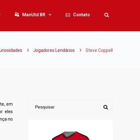
ManUtd BR
Contato
uriosidades
Jogadores Lendários
Steve Coppell
nte, em
r eles
ança no