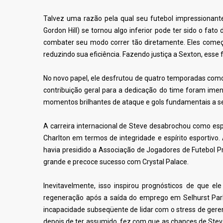
Talvez uma razão pela qual seu futebol impressiona
Gordon Hill)
se tornou algo inferior pode ter sido o fat
combater seu modo correr tão diretamente. Eles começ
reduzindo sua eficiência. Fazendo justiça a Sexton, ess
No novo papel, ele desfrutou de quatro temporadas como
contribuição geral para a dedicação do time foram ime
momentos brilhantes de ataque e gols fundamentais a se
A carreira internacional de Steve desabrochou como e
Charlton em termos de integridade e espírito esportivo
havia presidido a Associação de Jogadores de Futebol P
grande e precoce sucesso com Crystal Palace.
Inevitavelmente, isso inspirou prognósticos de que e
regeneração após a saída do emprego em Selhurst Park,
incapacidade subseqüente de lidar com o stress de ger
depois de ter assumido, fez com que as chances de Steve