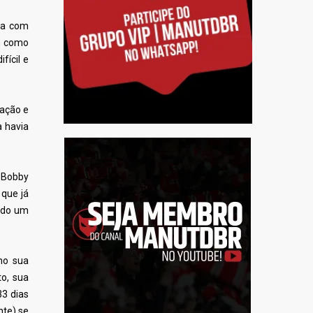
ra com
am como
ícil e
nação e
a havia
 Bobby
 que já
ando um
mo sua
to, sua
33 dias
nte)
se