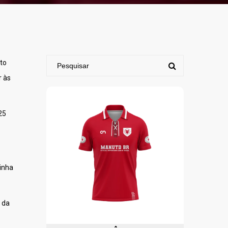
to
r às
25
linha
 da