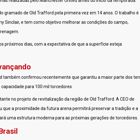
ias realizadas pelo Manchester United antes do início da temporada.
do gramado de Old Trafford pela primeira vez em 14 anos. O trabalho é
y Sinclair, e tem como objetivo melhorar as condições do campo,
 drenagem.
próximos dias, com a expectativa de que a superfície esteja
avançando
ed também confirmou recentemente que garantiu a maior parte dos ter
 capacidade para 100 mil torcedores.
nte no projeto de revitalização da região de Old Trafford. A CEO de
 que a proximidade da futura arena permitirá preservar a tradição e a
ará uma estrutura moderna para as próximas gerações de torcedores.
Brasil