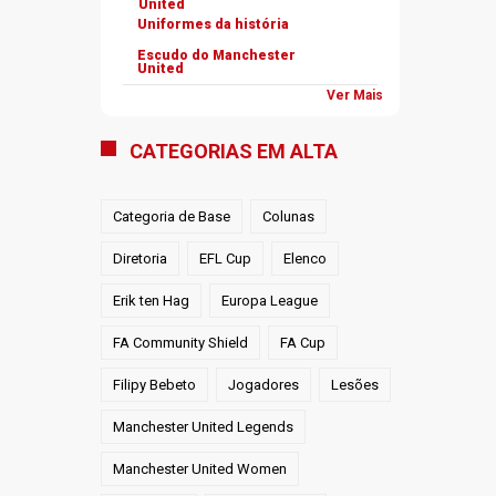
United
Uniformes da história
Escudo do Manchester
United
Ver Mais
CATEGORIAS EM ALTA
Categoria de Base
Colunas
Diretoria
EFL Cup
Elenco
Erik ten Hag
Europa League
FA Community Shield
FA Cup
Filipy Bebeto
Jogadores
Lesões
Manchester United Legends
Manchester United Women