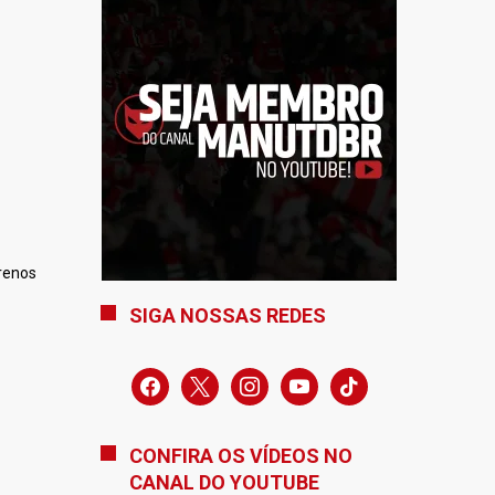
renos
SIGA NOSSAS REDES
facebook
x
instagram
youtube
tiktok
CONFIRA OS VÍDEOS NO
CANAL DO YOUTUBE