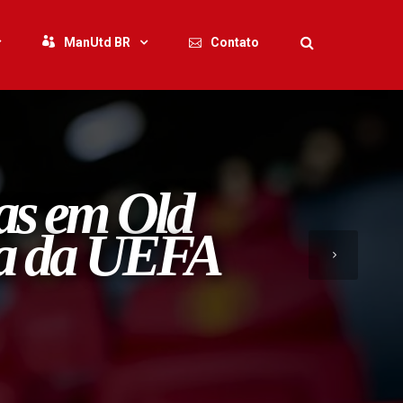
ManUtd BR
Contato
ras em Old
cia da UEFA