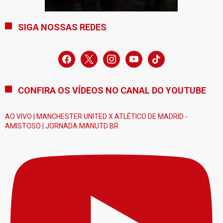
SIGA NOSSAS REDES
facebook
x
instagram
youtube
tiktok
CONFIRA OS VÍDEOS NO CANAL DO YOUTUBE
AO VIVO | MANCHESTER UNITED X ATLÉTICO DE MADRID -
AMISTOSO | JORNADA MANUTD BR