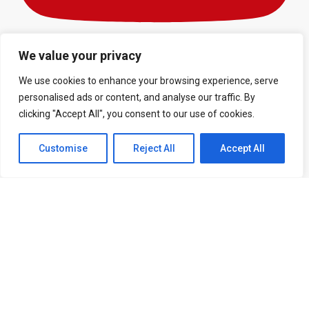
We value your privacy
Inscreva-se no canal
We use cookies to enhance your browsing experience, serve
personalised ads or content, and analyse our traffic. By
clicking "Accept All", you consent to our use of cookies.
EXPLORE
Customise
Reject All
Accept All
História do Manchester
United
História do Old Trafford
Títulos do Manchester United
Uniformes da história
Escudo do Manchester