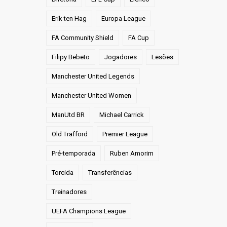
Erik ten Hag
Europa League
FA Community Shield
FA Cup
Filipy Bebeto
Jogadores
Lesões
Manchester United Legends
Manchester United Women
ManUtd BR
Michael Carrick
Old Trafford
Premier League
Pré-temporada
Ruben Amorim
Torcida
Transferências
Treinadores
UEFA Champions League