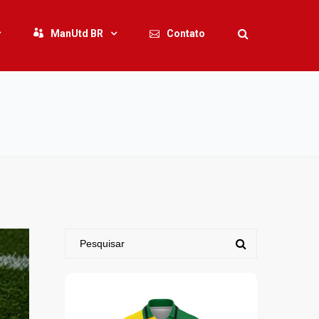
ManUtd BR
Contato