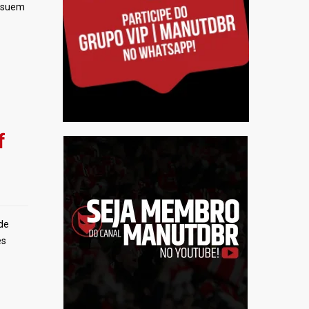
ossuem
f
de
es