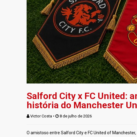
Salford City x FC United: 
história do Manchester Un
Victor Costa
 • 
 8 de julho de 2026
O amistoso entre Salford City e FC United of Manchester,