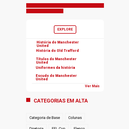
Inscreva-se no canal
EXPLORE
História do Manchester
United
História do Old Trafford
Títulos do Manchester
United
Uniformes da história
Escudo do Manchester
United
Ver Mais
CATEGORIAS EM ALTA
Categoria de Base
Colunas
Diretoria
EFL Cup
Elenco