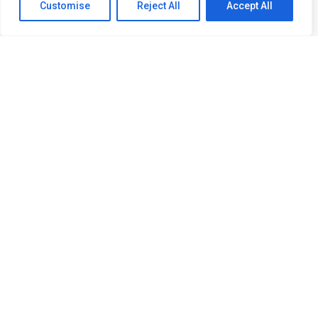
Customise
Reject All
Accept All
A pergunta de Michael Carrick que transformou o elenco do United