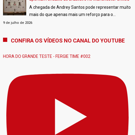
documentos públicos, demonstrações financeiras e
A chegada de Andrey Santos pode representar muito
informações de mercado.
[…]
mais do que apenas mais um reforço para o
Manchester United. Os dados da DataMB indicam que
9 de julho de 2026
o brasileiro possui características que complementam
quase perfeitamente Kobbie Mainoo e Bruno
CONFIRA OS VÍDEOS NO CANAL DO YOUTUBE
Fernandes, formando um trio de meio-campo
extremamente equilibrado.
[…]
HORA DO GRANDE TESTE - FERGIE TIME #002