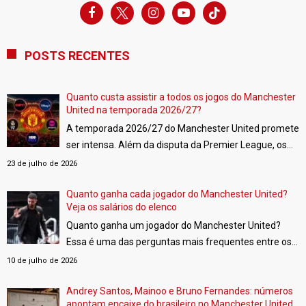
facebook
x
instagram
youtube-
tiktok
play
POSTS RECENTES
Quanto custa assistir a todos os jogos do Manchester
United na temporada 2026/27?
A temporada 2026/27 do Manchester United promete
ser intensa. Além da disputa da Premier League, os
Red Devils estarão de volta à UEFA Champions
23 de julho de 2026
League e também disputarão a FA Cup e a Copa da
Liga Inglesa.
Quanto ganha cada jogador do Manchester United?
[…]
Veja os salários do elenco
Quanto ganha um jogador do Manchester United?
Essa é uma das perguntas mais frequentes entre os
torcedores. Embora o clube não divulgue oficialmente
10 de julho de 2026
os vencimentos de seus atletas, plataformas
especializadas fazem estimativas com base em
Andrey Santos, Mainoo e Bruno Fernandes: números
apontam encaixe do brasileiro no Manchester United