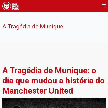
A Tragédia de Munique
A Tragédia de Munique: o
dia que mudou a história do
Manchester United