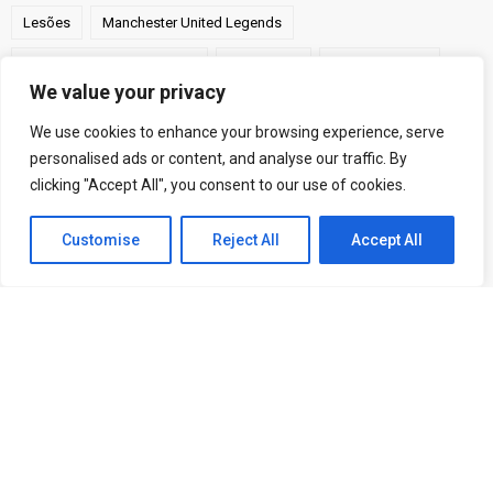
Lesões
Manchester United Legends
Manchester United Women
ManUtd BR
Michael Carrick
We value your privacy
Old Trafford
Premier League
Pré-temporada
We use cookies to enhance your browsing experience, serve
Ruben Amorim
Torcida
Transferências
Treinadores
personalised ads or content, and analyse our traffic. By
clicking "Accept All", you consent to our use of cookies.
UEFA Champions League
Victor Costa
Customise
Reject All
Accept All
© 2005-2026 Manchester United Brasil | Todos os direitos
reservados.