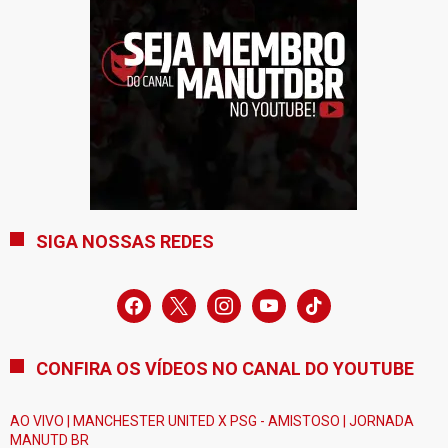
SIGA NOSSAS REDES
facebook
x
instagram
youtube
tiktok
CONFIRA OS VÍDEOS NO CANAL DO YOUTUBE
AO VIVO | MANCHESTER UNITED X PSG - AMISTOSO | JORNADA
MANUTD BR