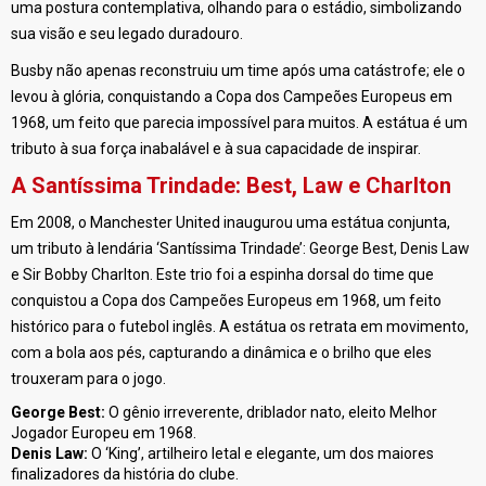
uma postura contemplativa, olhando para o estádio, simbolizando
sua visão e seu legado duradouro.
Busby não apenas reconstruiu um time após uma catástrofe; ele o
levou à glória, conquistando a Copa dos Campeões Europeus em
1968, um feito que parecia impossível para muitos. A estátua é um
tributo à sua força inabalável e à sua capacidade de inspirar.
A Santíssima Trindade: Best, Law e Charlton
Em 2008, o Manchester United inaugurou uma estátua conjunta,
um tributo à lendária ‘Santíssima Trindade’: George Best, Denis Law
e Sir Bobby Charlton. Este trio foi a espinha dorsal do time que
conquistou a Copa dos Campeões Europeus em 1968, um feito
histórico para o futebol inglês. A estátua os retrata em movimento,
com a bola aos pés, capturando a dinâmica e o brilho que eles
trouxeram para o jogo.
George Best:
O gênio irreverente, driblador nato, eleito Melhor
Jogador Europeu em 1968.
Denis Law:
O ‘King’, artilheiro letal e elegante, um dos maiores
finalizadores da história do clube.