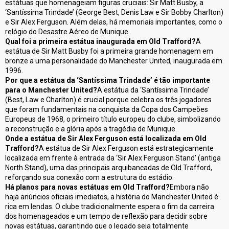
estátuas que homenageiam figuras cruciais: Sir Matt Busby, a
‘Santíssima Trindade’ (George Best, Denis Law e Sir Bobby Charlton)
e Sir Alex Ferguson. Além delas, há memoriais importantes, como o
relógio do Desastre Aéreo de Munique.
Qual foi a primeira estátua inaugurada em Old Trafford?
A
estátua de Sir Matt Busby foi a primeira grande homenagem em
bronze a uma personalidade do Manchester United, inaugurada em
1996.
Por que a estátua da ‘Santíssima Trindade’ é tão importante
para o Manchester United?
A estátua da ‘Santíssima Trindade’
(Best, Law e Charlton) é crucial porque celebra os três jogadores
que foram fundamentais na conquista da Copa dos Campeões
Europeus de 1968, o primeiro título europeu do clube, simbolizando
a reconstrução e a glória após a tragédia de Munique.
Onde a estátua de Sir Alex Ferguson está localizada em Old
Trafford?
A estátua de Sir Alex Ferguson está estrategicamente
localizada em frente à entrada da ‘Sir Alex Ferguson Stand’ (antiga
North Stand), uma das principais arquibancadas de Old Trafford,
reforçando sua conexão com a estrutura do estádio.
Há planos para novas estátuas em Old Trafford?
Embora não
haja anúncios oficiais imediatos, a história do Manchester United é
rica em lendas. O clube tradicionalmente espera o fim da carreira
dos homenageados e um tempo de reflexão para decidir sobre
novas estátuas, garantindo que o legado seja totalmente