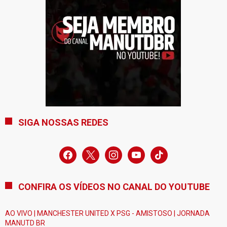
SIGA NOSSAS REDES
facebook
x
instagram
youtube
tiktok
CONFIRA OS VÍDEOS NO CANAL DO YOUTUBE
AO VIVO | MANCHESTER UNITED X PSG - AMISTOSO | JORNADA
MANUTD BR