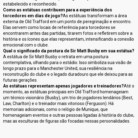
estabelecido e reconhecido.
Como as estátuas contribuem para a experiência dos
torcedores em dias de jogo?
As estátuas transformam a área
externa de Old Trafford em um ponto de peregrinação e encontro.
Elas servem como locais de referência para torcedores se
encontrarem antes das partidas, tirarem fotos e refletirem sobre a
história e os ícones que elas representam, intensificando a conexão
emocional com o clube.
Qual o significado da postura de Sir Matt Busby em sua estátua?
A estátua de Sir Matt Busby o retrata em uma postura
contemplativa, olhando para o estádio. Isso simboliza sua visão de
longo prazo para o Manchester United, sua resiliência na
reconstrução do clube e o legado duradouro que ele deixou para as
futuras gerações.
As estátuas representam apenas jogadores e treinadores?
Até o
momento, as estátuas principais em Old Trafford homenageiam
um técnico visionário (Busby), um trio de jogadores lendários (Best,
Law, Charlton) e o treinador mais vitorioso (Ferguson). Há
memoriais adicionais, como o relógio de Munique, que
homenageiam eventos e outras pessoas ligadas à história do clube,
mas as esculturas de figuras são focadas nessas personalidades.