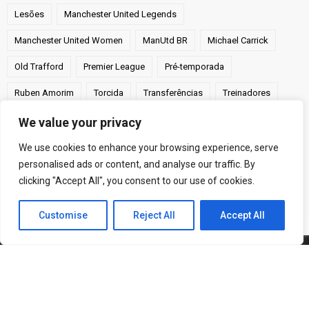
Lesões
Manchester United Legends
Manchester United Women
ManUtd BR
Michael Carrick
Old Trafford
Premier League
Pré-temporada
Ruben Amorim
Torcida
Transferências
Treinadores
UEFA Champions League
Victor Costa
We value your privacy
We use cookies to enhance your browsing experience, serve
personalised ads or content, and analyse our traffic. By
clicking "Accept All", you consent to our use of cookies.
Customise
Reject All
Accept All
© 2005-2026 Manchester United Brasil | Todos os direitos
reservados.